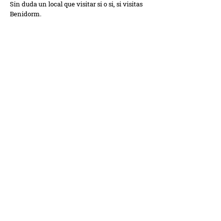
Sin duda un local que visitar si o si, si visitas
Benidorm.
Noe D
* * * * *
Local de Street Food muy recomendable. Sitio
limpio, personal atento y agradable. Variedad
de platos y todo muy rico. Recomendado
alitas de pollo, phili burguer y de postre la
muy cuqui. Baños limpios. Recomendado
100%.
Jess Parker
* * * * *
The best restaurant in Benidorm for burgers &
milkshakes. We stayed at the Gran Hotel Bali
and the restaurant was only a 5 minute walk