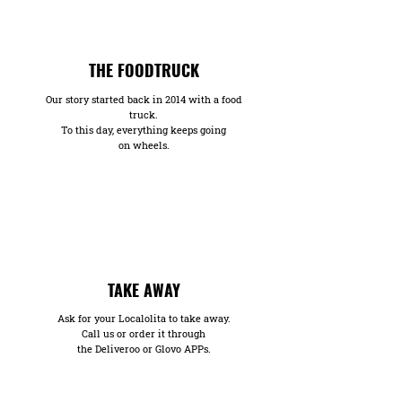
THE FOODTRUCK
Our story started back in 2014 with a food
truck.
To this day, everything keeps going
on wheels.
TAKE AWAY
Ask for your Localolita to take away.
Call us or order it through
the Deliveroo or Glovo APPs.